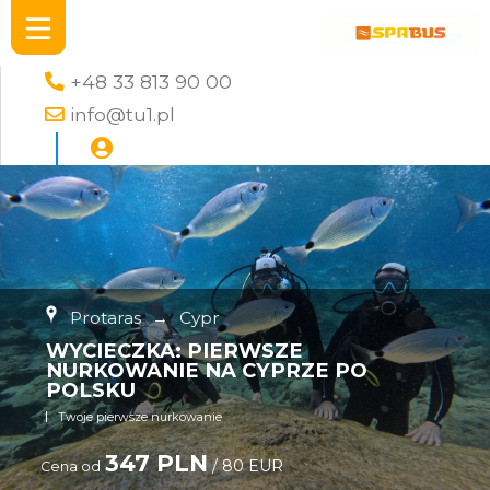
+48 33 813 90 00
info@tu1.pl
Protaras
→
Cypr
WYCIECZKA: PIERWSZE
NURKOWANIE NA CYPRZE PO
POLSKU
Twoje pierwsze nurkowanie
347 PLN
/ 80 EUR
Cena od