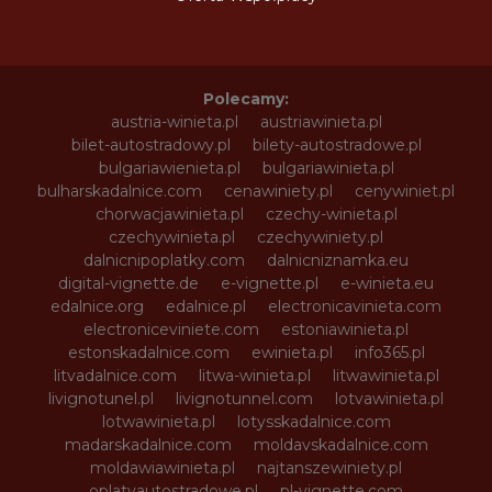
Polecamy:
austria-winieta.pl
austriawinieta.pl
bilet-autostradowy.pl
bilety-autostradowe.pl
bulgariawienieta.pl
bulgariawinieta.pl
bulharskadalnice.com
cenawiniety.pl
cenywiniet.pl
chorwacjawinieta.pl
czechy-winieta.pl
czechywinieta.pl
czechywiniety.pl
dalnicnipoplatky.com
dalnicniznamka.eu
digital-vignette.de
e-vignette.pl
e-winieta.eu
edalnice.org
edalnice.pl
electronicavinieta.com
electroniceviniete.com
estoniawinieta.pl
estonskadalnice.com
ewinieta.pl
info365.pl
litvadalnice.com
litwa-winieta.pl
litwawinieta.pl
livignotunel.pl
livignotunnel.com
lotvawinieta.pl
lotwawinieta.pl
lotysskadalnice.com
madarskadalnice.com
moldavskadalnice.com
moldawiawinieta.pl
najtanszewiniety.pl
oplatyautostradowe.pl
pl-vignette.com