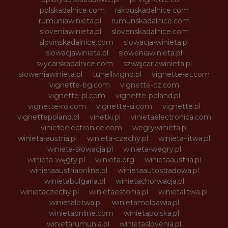
polskadalnice.com
rakouskadalnice.com
rumuniawinieta.pl
rumunskadalnice.com
sloveniawinieta.pl
slovenskadalnice.com
slovinskadalnice.com
slowacja-winieta.pl
slowacjawinieta.pl
sloweniawinieta.pl
svycarskadalnice.com
szwajcariawinieta.pl
słoweniawinieta.pl
tunellivigno.pl
vignette-at.com
vignette-bg.com
vignette-cz.com
vignette-pl.com
vignette-poland.pl
vignette-ro.com
vignette-si.com
vignette.pl
vignettepoland.pl
vinetki.pl
vinietaelectronica.com
vinieteelectronice.com
wegrywinieta.pl
winieta-austria.pl
winieta-czechy.pl
winieta-litwa.pl
winieta-słowacja.pl
winieta-wegry.pl
winieta-węgry.pl
winieta.org
winietaaustria.pl
winietaaustriaonline.pl
winietaautostradowa.pl
winietabulgaria.pl
winietachorwacja.pl
winietaczechy.pl
winietaestonia.pl
winietalitwa.pl
winietalotwa.pl
winietamoldawia.pl
winietaonline.com
winietapolska.pl
winietarumunia.pl
winietaslovenia.pl