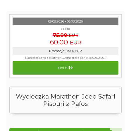
06.08.2026 - 06.08.2026
CENA
75.00
EUR
60.00
EUR
Promocja
:
-15.00
EUR
Najniższa cena z ostatnich 30 dni przed obniżką:
60.00 EUR
DALEJ
Wycieczka Marathon Jeep Safari
Pisouri z Pafos