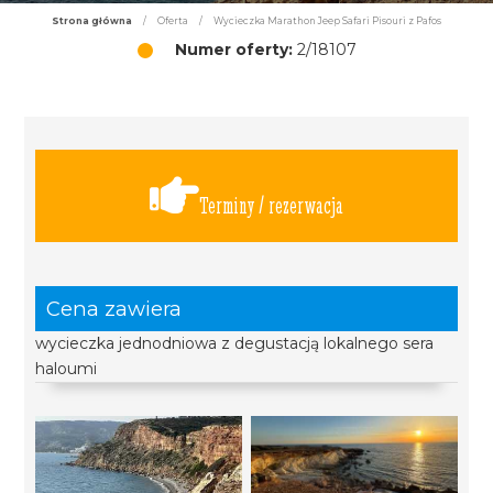
Strona główna
/
Oferta
/
Wycieczka Marathon Jeep Safari Pisouri z Pafos
Numer oferty:
2/18107
Terminy / rezerwacja
Cena zawiera
wycieczka jednodniowa z degustacją lokalnego sera
haloumi