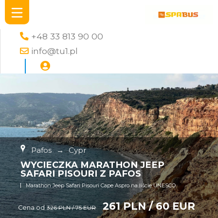
+48 33 813 90 00
info@tu1.pl
Pafos
→
Cypr
WYCIECZKA MARATHON JEEP
SAFARI PISOURI Z PAFOS
Marathon Jeep Safari Pisouri Cape Aspro na liście UNESCO
261 PLN / 60 EUR
Cena od
326 PLN / 75 EUR