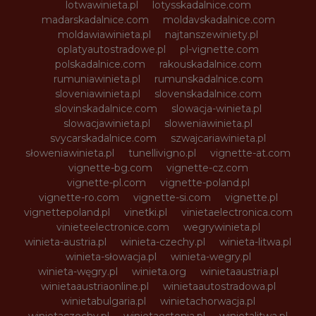
lotwawinieta.pl
lotysskadalnice.com
madarskadalnice.com
moldavskadalnice.com
moldawiawinieta.pl
najtanszewiniety.pl
oplatyautostradowe.pl
pl-vignette.com
polskadalnice.com
rakouskadalnice.com
rumuniawinieta.pl
rumunskadalnice.com
sloveniawinieta.pl
slovenskadalnice.com
slovinskadalnice.com
slowacja-winieta.pl
slowacjawinieta.pl
sloweniawinieta.pl
svycarskadalnice.com
szwajcariawinieta.pl
słoweniawinieta.pl
tunellivigno.pl
vignette-at.com
vignette-bg.com
vignette-cz.com
vignette-pl.com
vignette-poland.pl
vignette-ro.com
vignette-si.com
vignette.pl
vignettepoland.pl
vinetki.pl
vinietaelectronica.com
vinieteelectronice.com
wegrywinieta.pl
winieta-austria.pl
winieta-czechy.pl
winieta-litwa.pl
winieta-słowacja.pl
winieta-wegry.pl
winieta-węgry.pl
winieta.org
winietaaustria.pl
winietaaustriaonline.pl
winietaautostradowa.pl
winietabulgaria.pl
winietachorwacja.pl