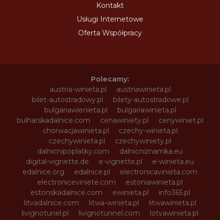
Kontakt
Usługi Internetowe
Oferta Współpracy
Polecamy:
austria-winieta.pl
austriawinieta.pl
bilet-autostradowy.pl
bilety-autostradowe.pl
bulgariawienieta.pl
bulgariawinieta.pl
bulharskadalnice.com
cenawiniety.pl
cenywiniet.pl
chorwacjawinieta.pl
czechy-winieta.pl
czechywinieta.pl
czechywiniety.pl
dalnicnipoplatky.com
dalnicniznamka.eu
digital-vignette.de
e-vignette.pl
e-winieta.eu
edalnice.org
edalnice.pl
electronicavinieta.com
electroniceviniete.com
estoniawinieta.pl
estonskadalnice.com
ewinieta.pl
info365.pl
litvadalnice.com
litwa-winieta.pl
litwawinieta.pl
livignotunel.pl
livignotunnel.com
lotvawinieta.pl