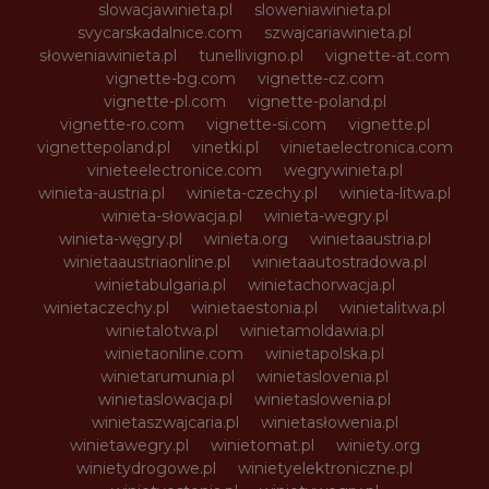
slowacjawinieta.pl
sloweniawinieta.pl
svycarskadalnice.com
szwajcariawinieta.pl
słoweniawinieta.pl
tunellivigno.pl
vignette-at.com
vignette-bg.com
vignette-cz.com
vignette-pl.com
vignette-poland.pl
vignette-ro.com
vignette-si.com
vignette.pl
vignettepoland.pl
vinetki.pl
vinietaelectronica.com
vinieteelectronice.com
wegrywinieta.pl
winieta-austria.pl
winieta-czechy.pl
winieta-litwa.pl
winieta-słowacja.pl
winieta-wegry.pl
winieta-węgry.pl
winieta.org
winietaaustria.pl
winietaaustriaonline.pl
winietaautostradowa.pl
winietabulgaria.pl
winietachorwacja.pl
winietaczechy.pl
winietaestonia.pl
winietalitwa.pl
winietalotwa.pl
winietamoldawia.pl
winietaonline.com
winietapolska.pl
winietarumunia.pl
winietaslovenia.pl
winietaslowacja.pl
winietaslowenia.pl
winietaszwajcaria.pl
winietasłowenia.pl
winietawegry.pl
winietomat.pl
winiety.org
winietydrogowe.pl
winietyelektroniczne.pl