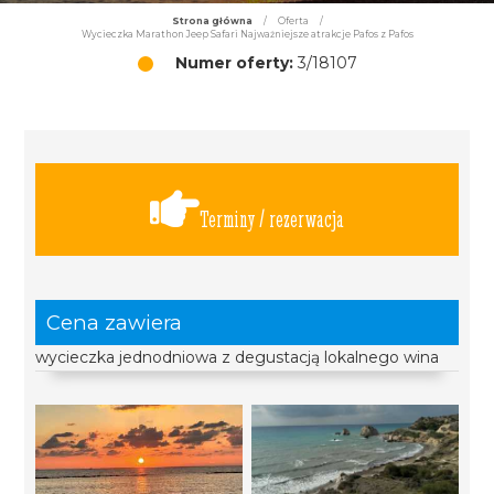
Strona główna
/
Oferta
/
Wycieczka Marathon Jeep Safari Najważniejsze atrakcje Pafos z Pafos
Numer oferty:
3/18107
Terminy / rezerwacja
Cena zawiera
wycieczka jednodniowa z degustacją lokalnego wina