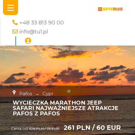
+48 33 813 90 00
info@tu1.pl
Pafos
→
Cypr
WYCIECZKA MARATHON JEEP
SAFARI NAJWAŻNIEJSZE ATRAKCJE
PAFOS Z PAFOS
261 PLN / 60 EUR
Cena od
326 PLN / 75 EUR