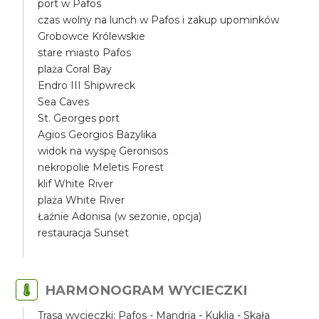
port w Pafos
czas wolny na lunch w Pafos i zakup upominków
Grobowce Królewskie
stare miasto Pafos
plaża Coral Bay
Endro III Shipwreck
Sea Caves
St. Georges port
Agios Georgios Bazylika
widok na wyspę Geronisos
nekropolie Meletis Forest
klif White River
plaża White River
Łaźnie Adonisa (w sezonie, opcja)
restauracja Sunset
HARMONOGRAM WYCIECZKI
Trasa wycieczki: Pafos - Mandria - Kuklia - Skała