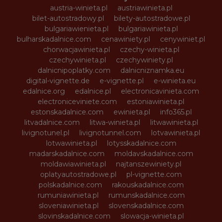
austria-winieta.pl
austriawinieta.pl
bilet-autostradowy.pl
bilety-autostradowe.pl
bulgariawienieta.pl
bulgariawinieta.pl
bulharskadalnice.com
cenawiniety.pl
cenywiniet.pl
chorwacjawinieta.pl
czechy-winieta.pl
czechywinieta.pl
czechywiniety.pl
dalnicnipoplatky.com
dalnicniznamka.eu
digital-vignette.de
e-vignette.pl
e-winieta.eu
edalnice.org
edalnice.pl
electronicavinieta.com
electroniceviniete.com
estoniawinieta.pl
estonskadalnice.com
ewinieta.pl
info365.pl
litvadalnice.com
litwa-winieta.pl
litwawinieta.pl
livignotunel.pl
livignotunnel.com
lotvawinieta.pl
lotwawinieta.pl
lotysskadalnice.com
madarskadalnice.com
moldavskadalnice.com
moldawiawinieta.pl
najtanszewiniety.pl
oplatyautostradowe.pl
pl-vignette.com
polskadalnice.com
rakouskadalnice.com
rumuniawinieta.pl
rumunskadalnice.com
sloveniawinieta.pl
slovenskadalnice.com
slovinskadalnice.com
slowacja-winieta.pl