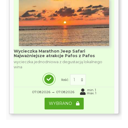
Wycieczka Marathon Jeep Safari
Najważniejsze atrakcje Pafos z Pafos
wycieczka jednodniowa z degustacją lokalnego
wina
Ilość:
min. 1
→
07.08.2026
07.08.2026
max. 1
WYBRANO