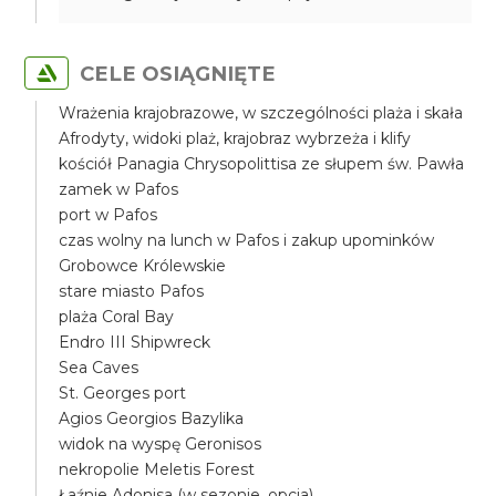
CELE OSIĄGNIĘTE
Wrażenia krajobrazowe, w szczególności plaża i skała
Afrodyty, widoki plaż, krajobraz wybrzeża i klify
kościół Panagia Chrysopolittisa ze słupem św. Pawła
zamek w Pafos
port w Pafos
czas wolny na lunch w Pafos i zakup upominków
Grobowce Królewskie
stare miasto Pafos
plaża Coral Bay
Endro III Shipwreck
Sea Caves
St. Georges port
Agios Georgios Bazylika
widok na wyspę Geronisos
nekropolie Meletis Forest
Łaźnie Adonisa (w sezonie, opcja)