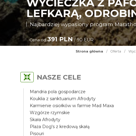
WYCIECZKA Z PAF
LEFKARĄ, ODROBIN
Najbardziej wypasiony program Maratho
391 PLN
/ 90 EUR
Cena od
Strona główna
/
Oferta
/
Wyci
NASZE CELE
Mandria pola gospodarcze
Kouklia z sanktuarium Afrodyty
Karmienie osiołków w farmie Mad Maxa
Wzgórze rzymskie
Skała Afrodyty
Plaża Dog's z kredową skałą
Pisouri