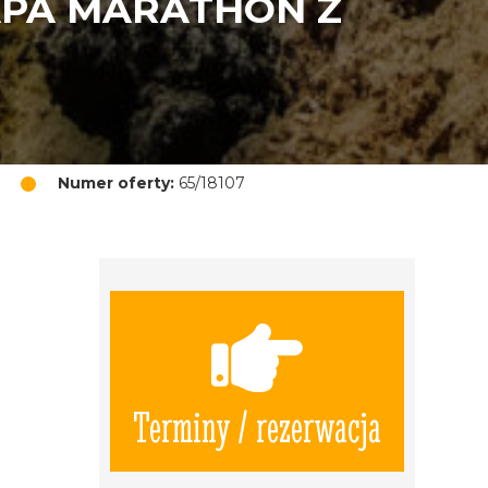
APA MARATHON Z
Numer oferty:
65/18107
Terminy / rezerwacja