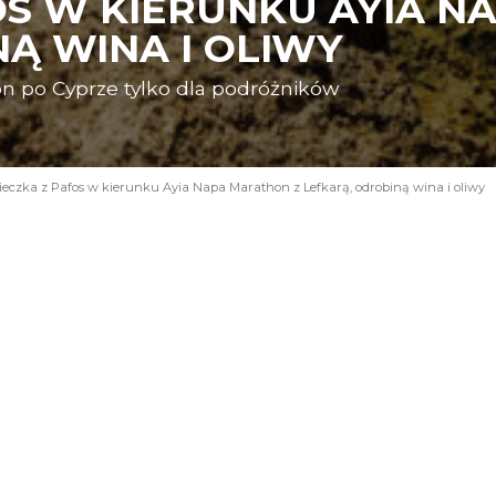
OS W KIERUNKU AYIA N
Ą WINA I OLIWY
n po Cyprze tylko dla podróżników
eczka z Pafos w kierunku Ayia Napa Marathon z Lefkarą, odrobiną wina i oliwy