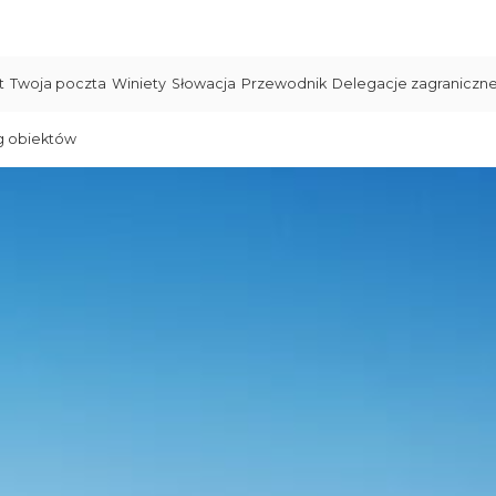
t
Twoja poczta
Winiety
Słowacja
Przewodnik
Delegacje zagraniczn
g obiektów