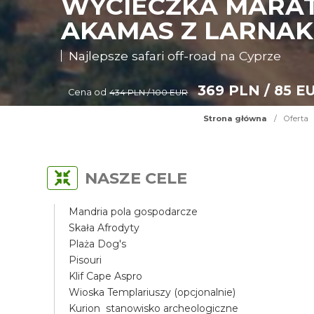
WYCIECZKA MARAT
AKAMAS Z LARNAK
Najlepsze safari off-road na Cyprze
369 PLN / 85 E
Cena od
434 PLN / 100 EUR
Strona główna
/
Oferta
NASZE CELE
Mandria pola gospodarcze
Skała Afrodyty
Plaża Dog's
Pisouri
Klif Cape Aspro
Wioska Templariuszy (opcjonalnie)
Kurion stanowisko archeologiczne