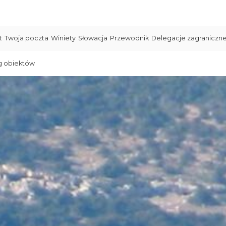
t
Twoja poczta
Winiety
Słowacja
Przewodnik
Delegacje zagraniczn
g obiektów