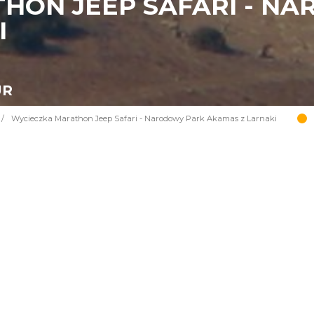
HON JEEP SAFARI - N
I
UR
/
Wycieczka Marathon Jeep Safari - Narodowy Park Akamas z Larnaki