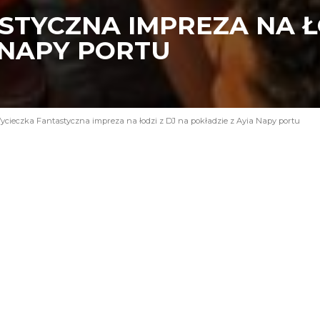
TYCZNA IMPREZA NA ŁO
 NAPY PORTU
cieczka Fantastyczna impreza na łodzi z DJ na pokładzie z Ayia Napy portu