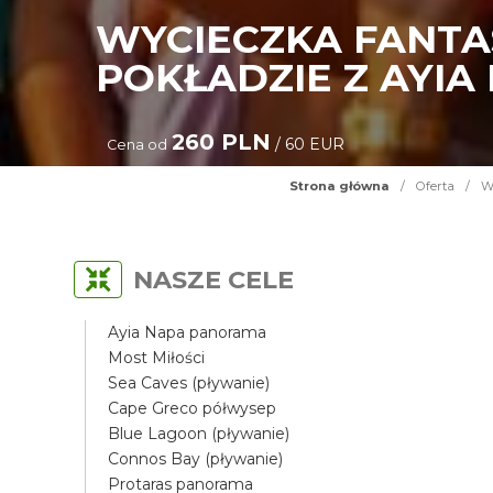
WYCIECZKA FANTAS
POKŁADZIE Z AYIA
260 PLN
/ 60 EUR
Cena od
Strona główna
/
Oferta
/
Wy
NASZE CELE
Ayia Napa panorama
Most Miłości
Sea Caves (pływanie)
Cape Greco półwysep
Blue Lagoon (pływanie)
Connos Bay (pływanie)
Protaras panorama