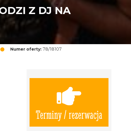
DZI Z DJ NA
Numer oferty:
78/18107
Terminy / rezerwacja