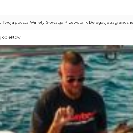
t
Twoja poczta
Winiety
Słowacja
Przewodnik
Delegacje zagraniczn
g obiektów