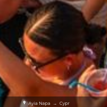
Ayia Napa
→
Cypr