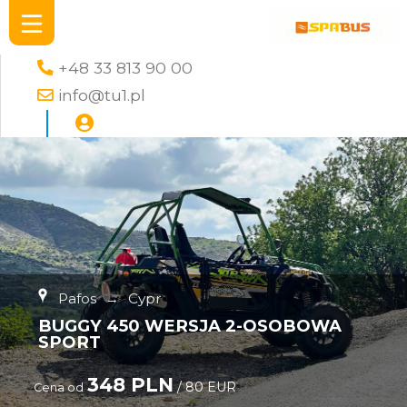
+48 33 813 90 00
info@tu1.pl
Pafos
→
Cypr
BUGGY 450 WERSJA 2-OSOBOWA
SPORT
348 PLN
/ 80 EUR
Cena od