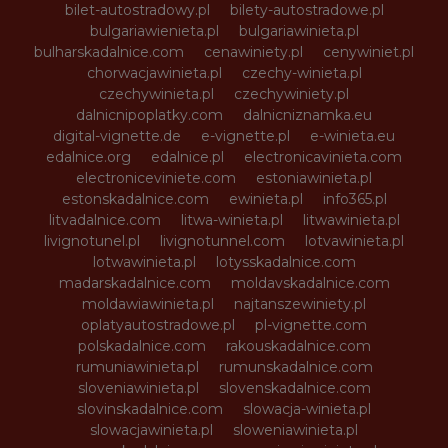
bilet-autostradowy.pl
bilety-autostradowe.pl
bulgariawienieta.pl
bulgariawinieta.pl
bulharskadalnice.com
cenawiniety.pl
cenywiniet.pl
chorwacjawinieta.pl
czechy-winieta.pl
czechywinieta.pl
czechywiniety.pl
dalnicnipoplatky.com
dalnicniznamka.eu
digital-vignette.de
e-vignette.pl
e-winieta.eu
edalnice.org
edalnice.pl
electronicavinieta.com
electroniceviniete.com
estoniawinieta.pl
estonskadalnice.com
ewinieta.pl
info365.pl
litvadalnice.com
litwa-winieta.pl
litwawinieta.pl
livignotunel.pl
livignotunnel.com
lotvawinieta.pl
lotwawinieta.pl
lotysskadalnice.com
madarskadalnice.com
moldavskadalnice.com
moldawiawinieta.pl
najtanszewiniety.pl
oplatyautostradowe.pl
pl-vignette.com
polskadalnice.com
rakouskadalnice.com
rumuniawinieta.pl
rumunskadalnice.com
sloveniawinieta.pl
slovenskadalnice.com
slovinskadalnice.com
slowacja-winieta.pl
slowacjawinieta.pl
sloweniawinieta.pl