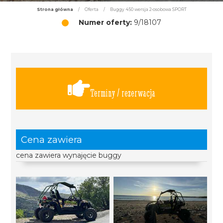
Strona główna
/
Oferta
/
Buggy 450 wersja 2-osobowa SPORT
Numer oferty:
9/18107
Terminy / rezerwacja
Cena zawiera
cena zawiera wynajęcie buggy