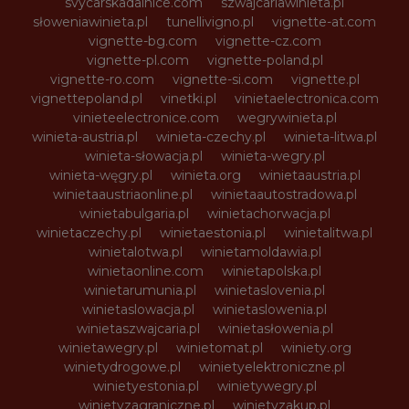
svycarskadalnice.com
szwajcariawinieta.pl
słoweniawinieta.pl
tunellivigno.pl
vignette-at.com
vignette-bg.com
vignette-cz.com
vignette-pl.com
vignette-poland.pl
vignette-ro.com
vignette-si.com
vignette.pl
vignettepoland.pl
vinetki.pl
vinietaelectronica.com
vinieteelectronice.com
wegrywinieta.pl
winieta-austria.pl
winieta-czechy.pl
winieta-litwa.pl
winieta-słowacja.pl
winieta-wegry.pl
winieta-węgry.pl
winieta.org
winietaaustria.pl
winietaaustriaonline.pl
winietaautostradowa.pl
winietabulgaria.pl
winietachorwacja.pl
winietaczechy.pl
winietaestonia.pl
winietalitwa.pl
winietalotwa.pl
winietamoldawia.pl
winietaonline.com
winietapolska.pl
winietarumunia.pl
winietaslovenia.pl
winietaslowacja.pl
winietaslowenia.pl
winietaszwajcaria.pl
winietasłowenia.pl
winietawegry.pl
winietomat.pl
winiety.org
winietydrogowe.pl
winietyelektroniczne.pl
winietyestonia.pl
winietywegry.pl
winietyzagraniczne.pl
winietyzakup.pl